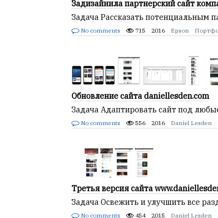
Задизайнила партнерский сайт комп
Задача Рассказать потенциальным п
No comments
715
2016
Epson
Портф
Обновление сайта daniellesden.com
Задача Адаптировать сайт под любые
No comments
556
2016
Daniel Lesden
Третья версия сайта www.daniellesde
Задача Освежить и улучшить все разд
No comments
454
2015
Daniel Lesden