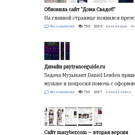
Обновила сайт “Дома Свадеб”
На главной странице появился през
No comments
750
2019
Катя Кещян
П
Дизайн psytranceguide.ru
Задача Музыкант Daniel Lesden приш
музыке и попросил помочь с оформл
No comments
731
2017
Daniel Lesden
Сайт maryber.com — вторая версия