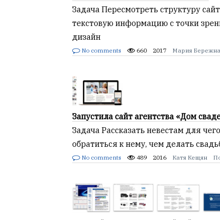
Задача Пересмотреть структуру сайт
текстовую информацию с точки зрен
дизайн
No comments
660
2017
Мария Бережна
Запустила сайт агентства «Дом свад
Задача Рассказать невестам для чег
обратиться к нему, чем делать свад
No comments
489
2016
Катя Кещян
П