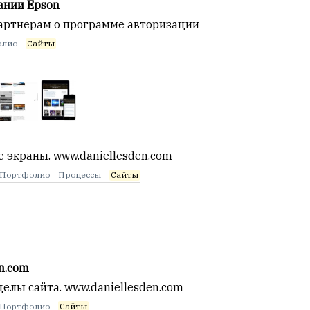
ании Epson
артнерам о программе авторизации
олио
Сайты
 экраны. www.daniellesden.com
Портфолио
Процессы
Сайты
n.com
елы сайта. www.daniellesden.com
Портфолио
Сайты