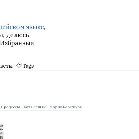
лийском языке
,
ы, делюсь
 Избранные
оветы
Tags
Процессы
Катя Кещян
Мария Бережная