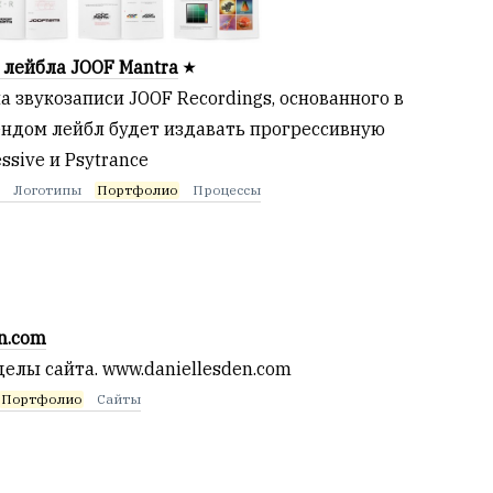
 лейбла JOOF Mantra
 звукозаписи JOOF Recordings, основанного в
ендом лейбл будет издавать прогрессивную
sive и Psytrance
g
Логотипы
Портфолио
Процессы
n.com
елы сайта. www.daniellesden.com
Портфолио
Сайты