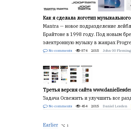
Как я сделала логотип музыкального
Mantra — новое подразделение лейбла
Брайтоне в 1998 году. Под новым бр
электронную музыку в жанрах Progres
No comments
874
2015
John 00 Flemin
Третья версия сайта www.daniellesde
Задача Освежить и улучшить все разд
No comments
454
2015
Daniel Lesden
Earlier
⌥ ↓