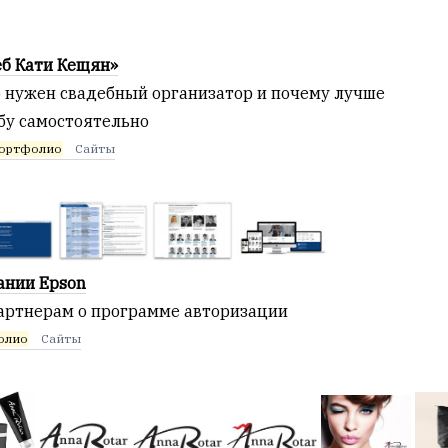
еб Кати Кещян»
о нужен свадебный организатор и почему лучше
ьбу самостоятельно
ортфолио
Сайты
ании Epson
артнерам о программе авторизации
олио
Сайты