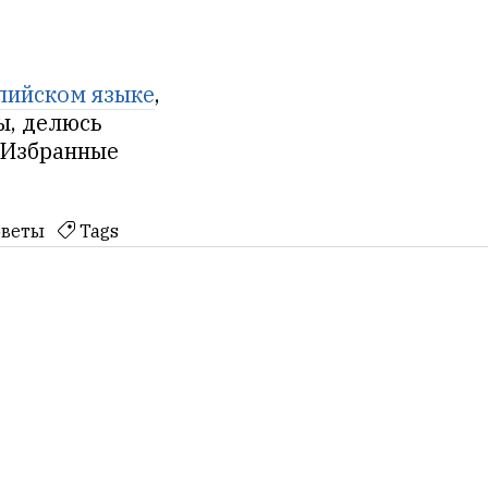
лийском языке
,
ы, делюсь
 Избранные
оветы
Tags